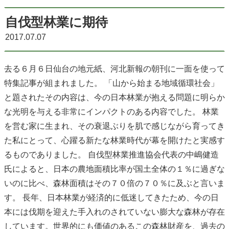
自伐型林業に期待
2017.07.07
去る６月６日仙台の地元紙、河北新報の朝刊に一面を使って
特集記事が組まれました。 「山から始まる地域循環社会」
と題されたその内容は、今の日本林業が抱える問題に明らか
な光明を与える非常にインパクトのある内容でした。 林業
を営む家に生まれ、その衰退ぶりを肌で感じながら育ってき
た私にとって、心躍る新たな林業時代が幕を開けたと実感す
るものでありました。 自伐型林業推進協会代表の中嶋健造
氏によると、日本の農地面積比率が国土全体の１％に過ぎな
いのに比べ、森林面積はその７０倍の７０％に及ぶと言いま
す。 長年、日本林業が経済的に低迷してきたため、今の日
本には伐期を迎えた手入れのされていない膨大な森林が存在
しています。世界的にも価値のあるこの森林財産を、過去の