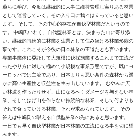
過ちに学び、今度は継続的に大事に維持管理し実りある林業
として運営していく。その入り口に我々は立っていると思い
ます。 そして、その中心的存在が自伐型林業だというので
す。 中嶋氏いわく、自伐型林業とは、決まった山に寄り添
い、継続的持続的に林業を生業として住み続ける林業形態の
事です。これこそが今後の日本林業の王道だとも言います。
専業事業体に委託して大規模に伐採施業するこれまで主流だ
ったやり方に対して極めて小規模な事業形態ですが、既にヨ
ーロッパでは主流であり、日本よりも悪い条件の森林から遥
かに高い生産性と収益性を生み出しています。 むやみに広
い林道を作ったりせず、山になるべくダメージを与えない林
業、そしてはげ山を作らない持続的な林業、そして何よりも
それで食っていける林業、それが求められています。 その
答えは中嶋氏の唱える自伐型林業の先にあると思います。
一日でも早く自伐型林業が日本林業の主流になる事を切に望
みます。