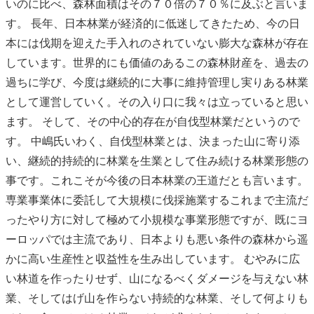
いのに比べ、森林面積はその７０倍の７０％に及ぶと言いま
す。 長年、日本林業が経済的に低迷してきたため、今の日
本には伐期を迎えた手入れのされていない膨大な森林が存在
しています。世界的にも価値のあるこの森林財産を、過去の
過ちに学び、今度は継続的に大事に維持管理し実りある林業
として運営していく。その入り口に我々は立っていると思い
ます。 そして、その中心的存在が自伐型林業だというので
す。 中嶋氏いわく、自伐型林業とは、決まった山に寄り添
い、継続的持続的に林業を生業として住み続ける林業形態の
事です。これこそが今後の日本林業の王道だとも言います。
専業事業体に委託して大規模に伐採施業するこれまで主流だ
ったやり方に対して極めて小規模な事業形態ですが、既にヨ
ーロッパでは主流であり、日本よりも悪い条件の森林から遥
かに高い生産性と収益性を生み出しています。 むやみに広
い林道を作ったりせず、山になるべくダメージを与えない林
業、そしてはげ山を作らない持続的な林業、そして何よりも