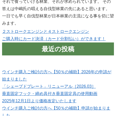
それで食っていける林業、それが求められています。 その
答えは中嶋氏の唱える自伐型林業の先にあると思います。
一日でも早く自伐型林業が日本林業の主流になる事を切に望
みます。
２ストロークエンジンと４ストロークエンジン
ご購入時にカード決済（カード分割払い）ができます！
最近の投稿
ウインチ購入ご検討の方へ【50％の補助】2026年の申請が
始まりました
「シェープドプレート」リニューアル［2026.03］
垂直固定フック・締め具付き垂直固定具の使用動画
2025年12月1日より価格改定いたします
ウインチ購入ご検討の方へ【50％の補助】申請が始まりま
した