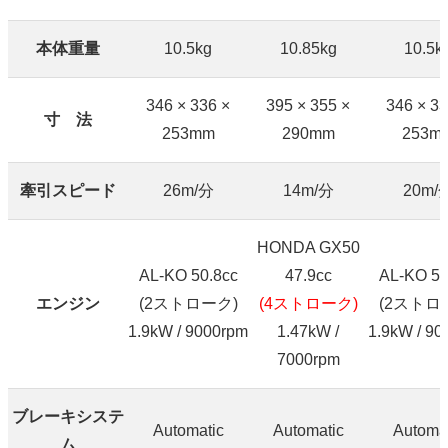
本体重量
10.5kg
10.85kg
10.5k
346 × 336 ×
395 × 355 ×
346 × 33
寸 法
253mm
290mm
253m
牽引スピード
26m/分
14m/分
20m/
HONDA GX50
AL-KO 50.8cc
47.9cc
AL-KO 50
エンジン
(2ストローク)
(4ストローク)
(2ストロ
1.9kW / 9000rpm
1.47kW /
1.9kW / 90
7000rpm
ブレーキシステ
Automatic
Automatic
Automat
ム