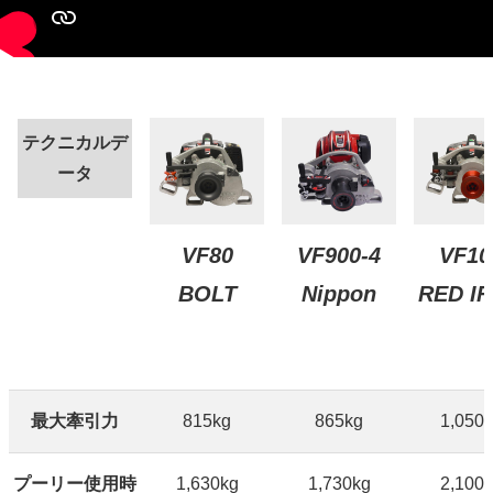
テクニカルデ
ータ
VF900-4
VF80
VF10
Nippon
BOLT
RED I
最大牽引力
815kg
865kg
1,050
プーリー使用時
1,630kg
1,730kg
2,100