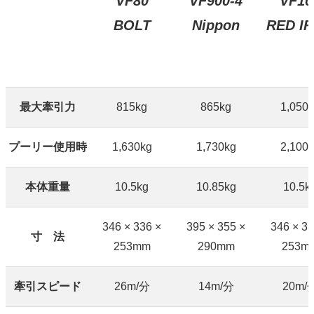
VF900-4
VF80
VF10
Nippon
BOLT
RED I
最大牽引力
815kg
865kg
1,050
プーリー使用時
1,630kg
1,730kg
2,100
本体重量
10.5kg
10.85kg
10.5k
346 × 336 ×
395 × 355 ×
346 × 33
寸 法
253mm
290mm
253m
牽引スピード
26m/分
14m/分
20m/